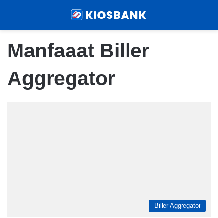
Menu
Sear
Manfaaat Biller
Aggregator
Biller Aggregator