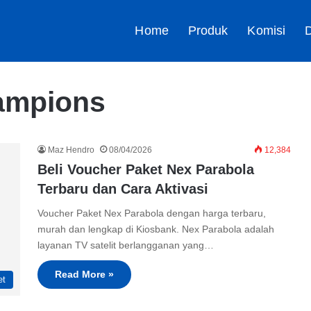
Home
Produk
Komisi
D
hampions
Maz Hendro
08/04/2026
12,384
Beli Voucher Paket Nex Parabola
Terbaru dan Cara Aktivasi
Voucher Paket Nex Parabola dengan harga terbaru,
murah dan lengkap di Kiosbank. Nex Parabola adalah
layanan TV satelit berlangganan yang…
Read More »
et