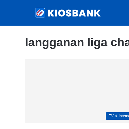
langganan liga c
TV & Intern