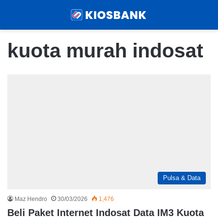
Menu
Sear
kuota murah indosat
Pulsa & Data
Maz Hendro
30/03/2026
1,476
Beli Paket Internet Indosat Data IM3 Kuota