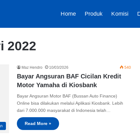
Home
Produk
Komisi
D
i 2022
Maz Hendro
10/03/2026
540
Bayar Angsuran BAF Cicilan Kredit
Motor Yamaha di Kiosbank
Bayar Angsuran Motor BAF (Bussan Auto Finance)
Online bisa dilakukan melalui Aplikasi Kiosbank. Lebih
dari 7.000.000 masyarakat di Indonesia telah…
Read More »
an