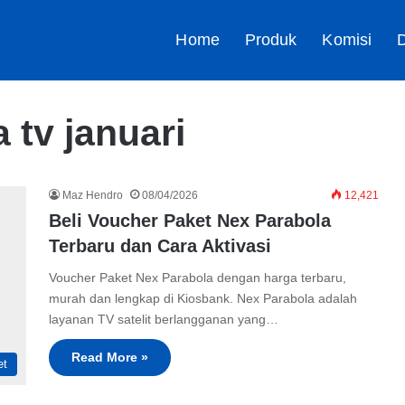
Home
Produk
Komisi
D
 tv januari
Maz Hendro
08/04/2026
12,421
Beli Voucher Paket Nex Parabola
Terbaru dan Cara Aktivasi
Voucher Paket Nex Parabola dengan harga terbaru,
murah dan lengkap di Kiosbank. Nex Parabola adalah
layanan TV satelit berlangganan yang…
Read More »
et