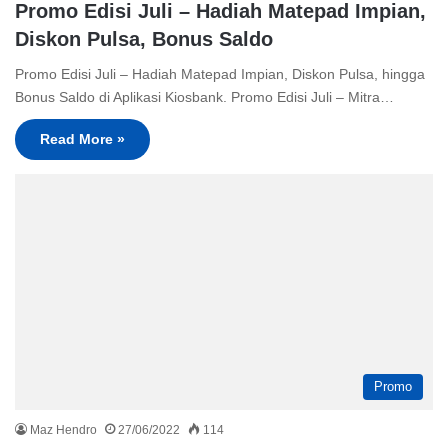
Promo Edisi Juli – Hadiah Matepad Impian,
Diskon Pulsa, Bonus Saldo
Promo Edisi Juli – Hadiah Matepad Impian, Diskon Pulsa, hingga
Bonus Saldo di Aplikasi Kiosbank. Promo Edisi Juli – Mitra…
Read More »
Promo
Maz Hendro
27/06/2022
114