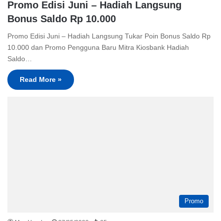
Promo Edisi Juni – Hadiah Langsung
Bonus Saldo Rp 10.000
Promo Edisi Juni – Hadiah Langsung Tukar Poin Bonus Saldo Rp
10.000 dan Promo Pengguna Baru Mitra Kiosbank Hadiah
Saldo…
Read More »
Promo