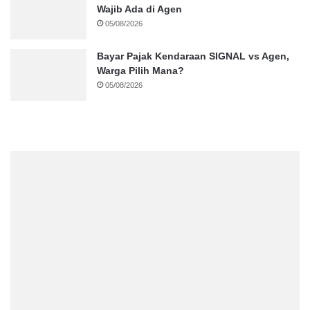
Wajib Ada di Agen
05/08/2026
Bayar Pajak Kendaraan SIGNAL vs Agen,
Warga Pilih Mana?
05/08/2026