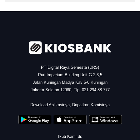
.
PT Digital Raya Semesta (DRS)
Puri Imperium Building Unit G 2,3,5
Jalan Kuningan Madya Kav 5-6 Kuningan
Jakarta Selatan 12980, Tlp. 021 294 88 777
.
Download Aplikasinya, Dapatkan Komisinya
Ikuti Kami di: