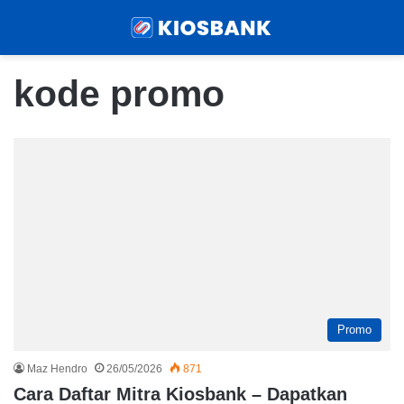
Menu
Sear
kode promo
Promo
Maz Hendro
26/05/2026
871
Cara Daftar Mitra Kiosbank – Dapatkan