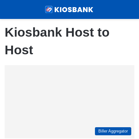
Menu
Sear
Kiosbank Host to
Host
Biller Aggregator