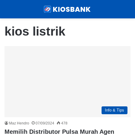
Menu
Sear
kios listrik
Info & Tips
Maz Hendro
07/09/2024
478
Memilih Distributor Pulsa Murah Agen