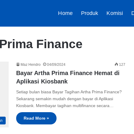
Home
Produk
Komisi
D
Prima Finance
Maz Hendro
04/09/2024
127
Bayar Artha Prima Finance Hemat di
Aplikasi Kiosbank
Setiap bulan biasa Bayar Tagihan Artha Prima Finance?
Sekarang semakin mudah dengan bayar di Aplikasi
Kiosbank. Membayar tagihan multifinance secara…
Read More »
an