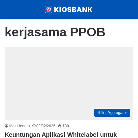
Menu
Sear
kerjasama PPOB
Biller Aggregator
Maz Hendro
09/02/2026
130
Keuntungan Aplikasi Whitelabel untuk