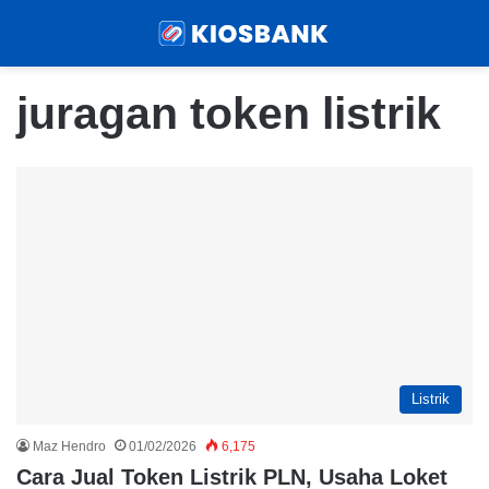
Menu
Sear
juragan token listrik
Listrik
Maz Hendro
01/02/2026
6,175
Cara Jual Token Listrik PLN, Usaha Loket