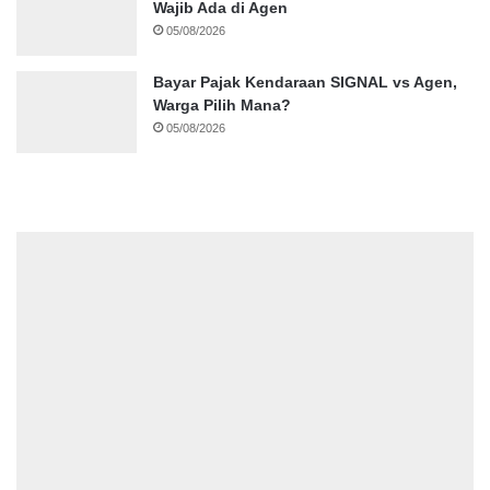
Wajib Ada di Agen
05/08/2026
Bayar Pajak Kendaraan SIGNAL vs Agen,
Warga Pilih Mana?
05/08/2026