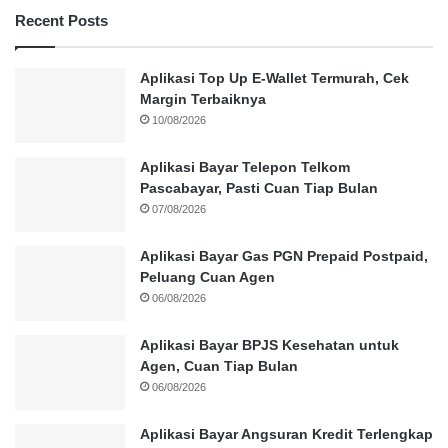
Recent Posts
Aplikasi Top Up E-Wallet Termurah, Cek
Margin Terbaiknya
10/08/2026
Aplikasi Bayar Telepon Telkom
Pascabayar, Pasti Cuan Tiap Bulan
07/08/2026
Aplikasi Bayar Gas PGN Prepaid Postpaid,
Peluang Cuan Agen
06/08/2026
Aplikasi Bayar BPJS Kesehatan untuk
Agen, Cuan Tiap Bulan
06/08/2026
Aplikasi Bayar Angsuran Kredit Terlengkap