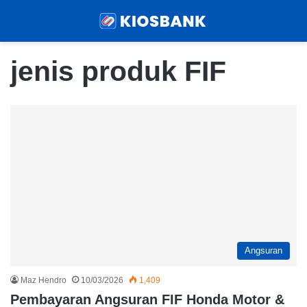
Menu
Sear
jenis produk FIF
Angsuran
Maz Hendro
10/03/2026
1,409
Pembayaran Angsuran FIF Honda Motor &