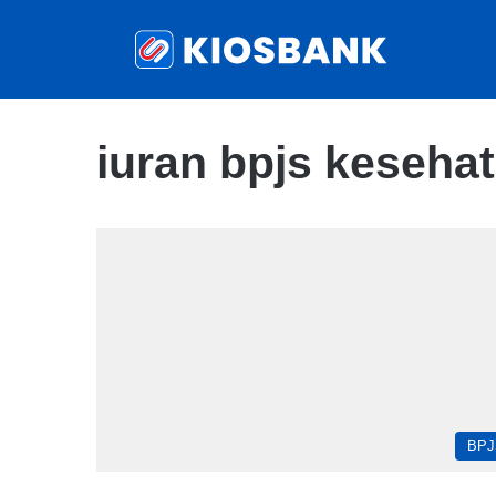
iuran bpjs keseha
BPJ