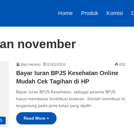
Home
Produk
Komisi
D
tan november
Maz Hendro
01/01/2026
430
Bayar Iuran BPJS Kesehatan Online
Mudah Cek Tagihan di HP
Bayar Iuran BPJS Kesehatan, sebagai peserta BPJS
harus membayar kontribusi bulanan. Jumlah kontribusi ini
tergantung pada jenis kelas yang dipilih…
Read More »
S