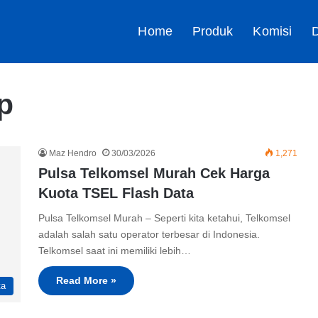
Home
Produk
Komisi
D
p
Maz Hendro
30/03/2026
1,271
Pulsa Telkomsel Murah Cek Harga
Kuota TSEL Flash Data
Pulsa Telkomsel Murah – Seperti kita ketahui, Telkomsel
adalah salah satu operator terbesar di Indonesia.
Telkomsel saat ini memiliki lebih…
Read More »
ta