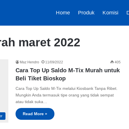
Home
Produk
Komisi
D
rah maret 2022
Maz Hendro
11/09/2022
405
Cara Top Up Saldo M-Tix Murah untuk
Beli Tiket Bioskop
Cara Top Up Saldo M-Tix melalui Kiosbank Tanpa Ribet.
Mungkin Anda termasuk tipe orang yang tidak sempat
atau tidak suka…
Read More »
er