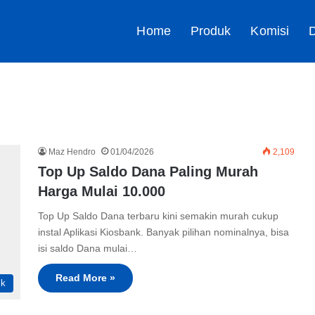
Home
Produk
Komisi
D
Maz Hendro
01/04/2026
2,109
Top Up Saldo Dana Paling Murah
Harga Mulai 10.000
Top Up Saldo Dana terbaru kini semakin murah cukup
instal Aplikasi Kiosbank. Banyak pilihan nominalnya, bisa
isi saldo Dana mulai…
Read More »
ik