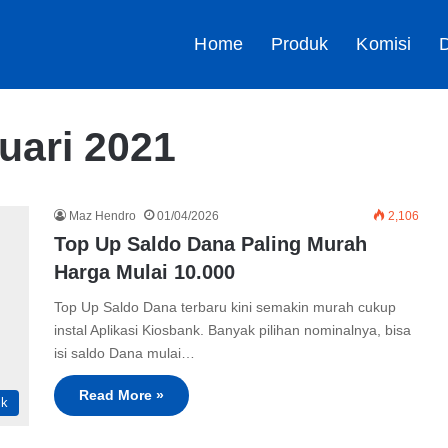
Home
Produk
Komisi
D
ruari 2021
Maz Hendro
01/04/2026
2,106
Top Up Saldo Dana Paling Murah
Harga Mulai 10.000
Top Up Saldo Dana terbaru kini semakin murah cukup
instal Aplikasi Kiosbank. Banyak pilihan nominalnya, bisa
isi saldo Dana mulai…
Read More »
ik