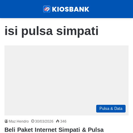
Menu
Sear
isi pulsa simpati
Pulsa & Data
Maz Hendro
30/03/2026
346
Beli Paket Internet Simpati & Pulsa