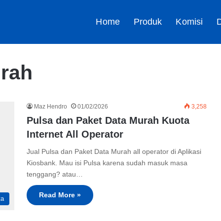
Home
Produk
Komisi
D
urah
Maz Hendro
01/02/2026
3,258
Pulsa dan Paket Data Murah Kuota
Internet All Operator
Jual Pulsa dan Paket Data Murah all operator di Aplikasi
Kiosbank. Mau isi Pulsa karena sudah masuk masa
tenggang? atau…
Read More »
ta