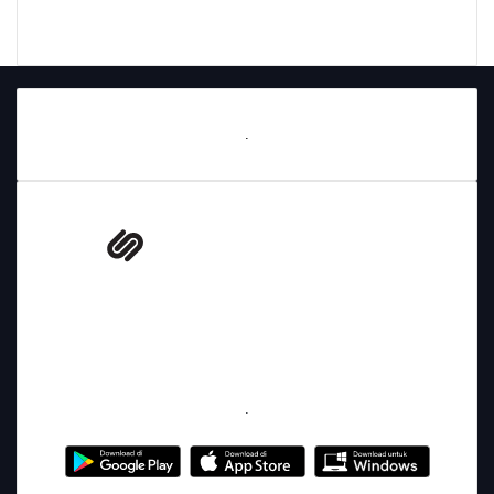
.
PT Digital Raya Semesta (DRS)
Puri Imperium Building Unit G 2,3,5
Jalan Kuningan Madya Kav 5-6 Kuningan
Jakarta Selatan 12980, Tlp. 021 294 88 777
.
Download Aplikasinya, Dapatkan Komisinya