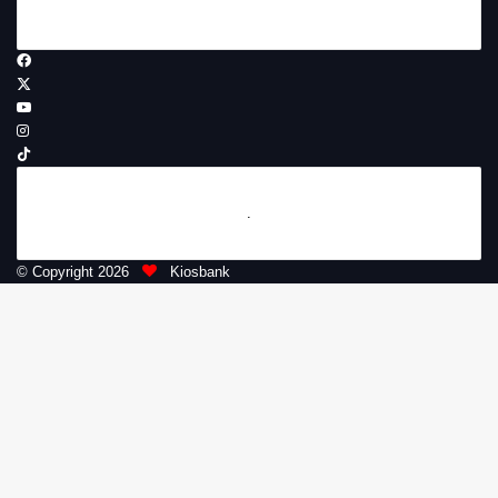
Ikuti Kami di:
Facebook
X
YouTube
Instagram
TikTok
.
© Copyright 2026
Kiosbank