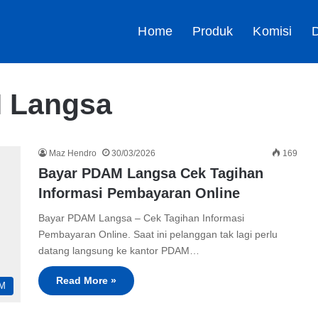
Home
Produk
Komisi
D
M Langsa
Maz Hendro
30/03/2026
169
Bayar PDAM Langsa Cek Tagihan
Informasi Pembayaran Online
Bayar PDAM Langsa – Cek Tagihan Informasi
Pembayaran Online. Saat ini pelanggan tak lagi perlu
datang langsung ke kantor PDAM…
Read More »
M