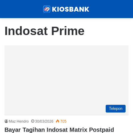
Menu
Sear
Indosat Prime
Telepon
Maz Hendro
30/03/2026
705
Bayar Tagihan Indosat Matrix Postpaid