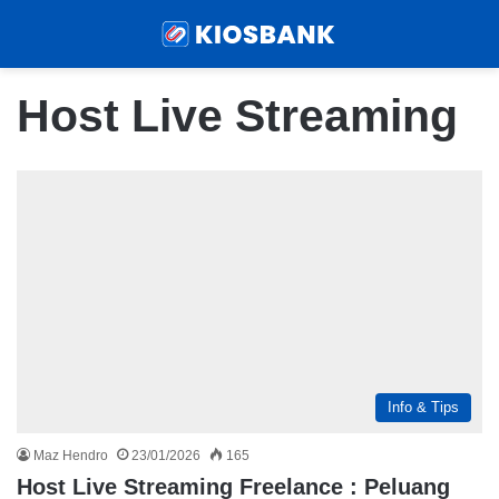
Menu
Sear
Host Live Streaming
Info & Tips
Maz Hendro
23/01/2026
165
Host Live Streaming Freelance : Peluang