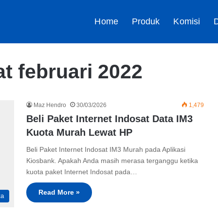
Home
Produk
Komisi
D
t februari 2022
Maz Hendro
30/03/2026
1,479
Beli Paket Internet Indosat Data IM3
Kuota Murah Lewat HP
Beli Paket Internet Indosat IM3 Murah pada Aplikasi
Kiosbank. Apakah Anda masih merasa terganggu ketika
kuota paket Internet Indosat pada…
Read More »
ta