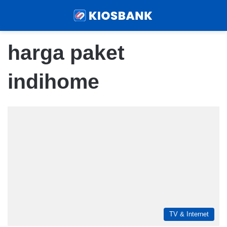
Menu
Sear
harga paket
indihome
TV & Internet