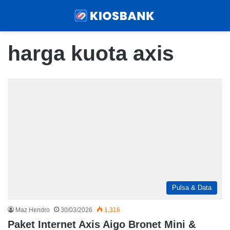
Menu
Sear
harga kuota axis
Pulsa & Data
Maz Hendro
30/03/2026
1,316
Paket Internet Axis Aigo Bronet Mini &