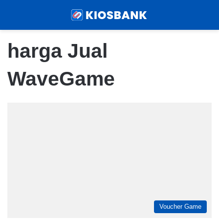
Menu
Sear
harga Jual
WaveGame
Voucher Game