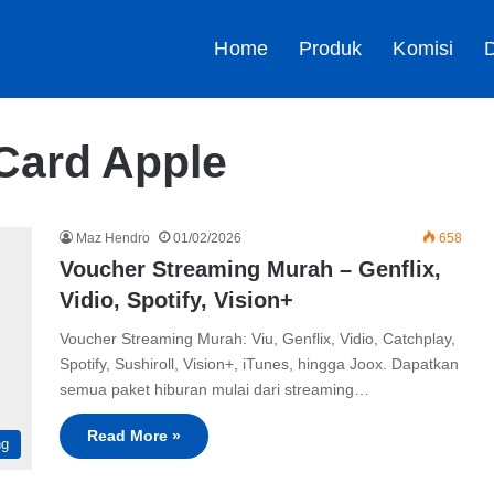
Home
Produk
Komisi
D
 Card Apple
Maz Hendro
01/02/2026
658
Voucher Streaming Murah – Genflix,
Vidio, Spotify, Vision+
Voucher Streaming Murah: Viu, Genflix, Vidio, Catchplay,
Spotify, Sushiroll, Vision+, iTunes, hingga Joox. Dapatkan
semua paket hiburan mulai dari streaming…
Read More »
ng