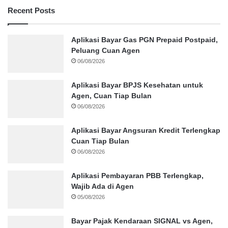
Recent Posts
Aplikasi Bayar Gas PGN Prepaid Postpaid,
Peluang Cuan Agen
06/08/2026
Aplikasi Bayar BPJS Kesehatan untuk
Agen, Cuan Tiap Bulan
06/08/2026
Aplikasi Bayar Angsuran Kredit Terlengkap
Cuan Tiap Bulan
06/08/2026
Aplikasi Pembayaran PBB Terlengkap,
Wajib Ada di Agen
05/08/2026
Bayar Pajak Kendaraan SIGNAL vs Agen,