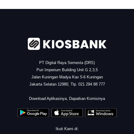
.
PT Digital Raya Semesta (DRS)
Puri Imperium Building Unit G 2,3,5
Jalan Kuningan Madya Kav 5-6 Kuningan
Jakarta Selatan 12980, Tlp. 021 294 88 777
.
Download Aplikasinya, Dapatkan Komisinya
Ikuti Kami di: