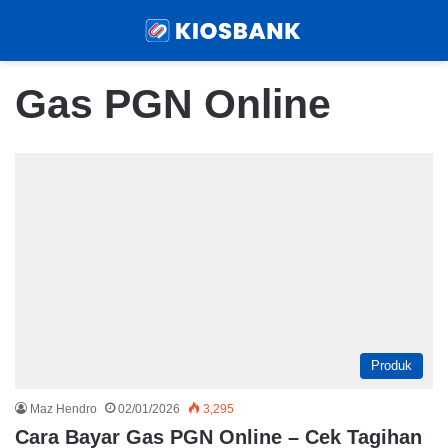
Menu
Sear
Gas PGN Online
Produk
Maz Hendro
02/01/2026
3,295
Cara Bayar Gas PGN Online – Cek Tagihan