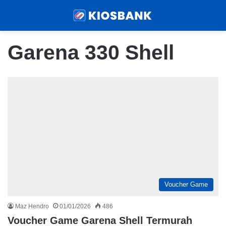
Menu
Sear
Garena 330 Shell
Voucher Game
Maz Hendro
01/01/2026
486
Voucher Game Garena Shell Termurah