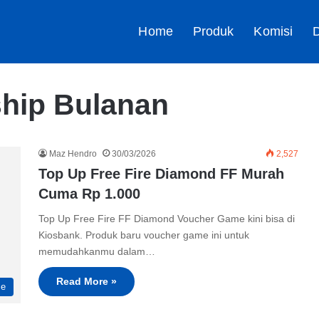
Home
Produk
Komisi
D
ship Bulanan
Maz Hendro
30/03/2026
2,527
Top Up Free Fire Diamond FF Murah
Cuma Rp 1.000
Top Up Free Fire FF Diamond Voucher Game kini bisa di
Kiosbank. Produk baru voucher game ini untuk
memudahkanmu dalam…
Read More »
me