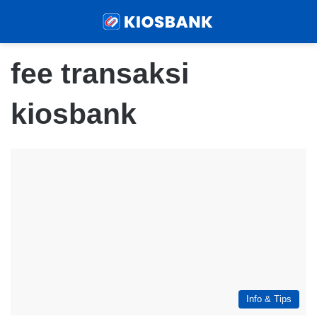
Menu
Sear
fee transaksi
kiosbank
Info & Tips