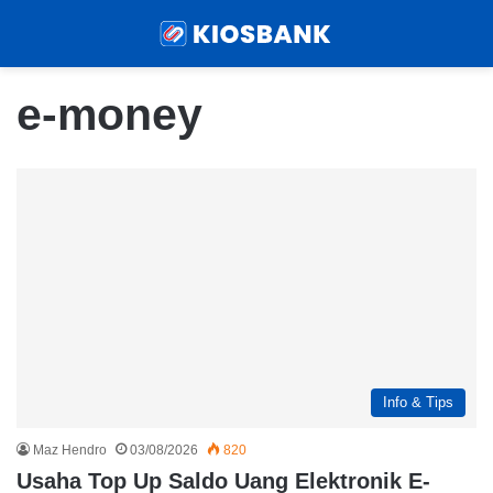
Menu
Sear
e-money
Info & Tips
Maz Hendro
03/08/2026
820
Usaha Top Up Saldo Uang Elektronik E-