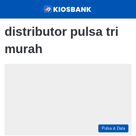
Menu
Sear
distributor pulsa tri
murah
Pulsa & Data