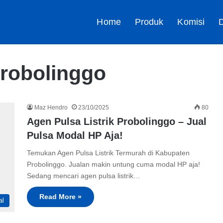
Home
Produk
Komisi
D
Probolinggo
Maz Hendro
23/10/2025
80
Agen Pulsa Listrik Probolinggo – Jual
Pulsa Modal HP Aja!
Temukan Agen Pulsa Listrik Termurah di Kabupaten
Probolinggo. Jualan makin untung cuma modal HP aja!
Sedang mencari agen pulsa listrik…
Read More »
al