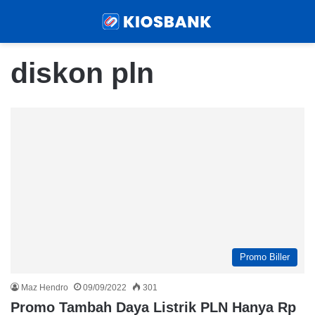
Menu
Sear
diskon pln
Promo Biller
Maz Hendro
09/09/2022
301
Promo Tambah Daya Listrik PLN Hanya Rp