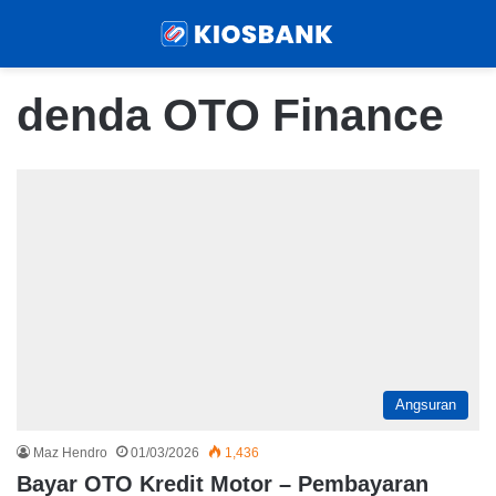
Menu
Sear
denda OTO Finance
Angsuran
Maz Hendro
01/03/2026
1,436
Bayar OTO Kredit Motor – Pembayaran