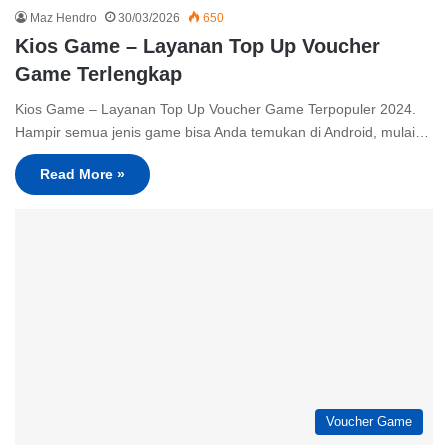
Maz Hendro
30/03/2026
650
Kios Game – Layanan Top Up Voucher
Game Terlengkap
Kios Game – Layanan Top Up Voucher Game Terpopuler 2024.
Hampir semua jenis game bisa Anda temukan di Android, mulai…
Read More »
Voucher Game