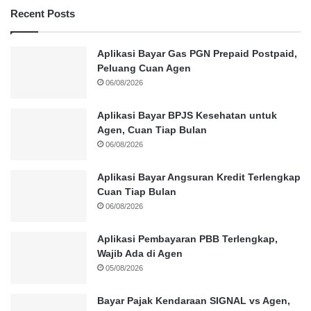
Recent Posts
Aplikasi Bayar Gas PGN Prepaid Postpaid,
Peluang Cuan Agen
06/08/2026
Aplikasi Bayar BPJS Kesehatan untuk
Agen, Cuan Tiap Bulan
06/08/2026
Aplikasi Bayar Angsuran Kredit Terlengkap
Cuan Tiap Bulan
06/08/2026
Aplikasi Pembayaran PBB Terlengkap,
Wajib Ada di Agen
05/08/2026
Bayar Pajak Kendaraan SIGNAL vs Agen,