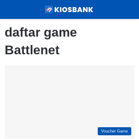
Menu
Sear
daftar game
Battlenet
Voucher Game