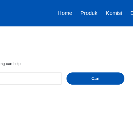
Home
Produk
Komisi
D
ing can help.
C
a
r
i
u
n
t
u
k
: