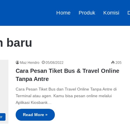
Home
Produk
Komisi
D
n baru
Maz Hendro
05/08/2022
205
Cara Pesan Tiket Bus & Travel Online
Tanpa Antre
Cara Pesan Tiket Bus dan Travel Online Tanpa Antre di
Terminal atau agen. Kamu bisa pesan online melalui
Aplikasi Kiosbank…
Read More »
er