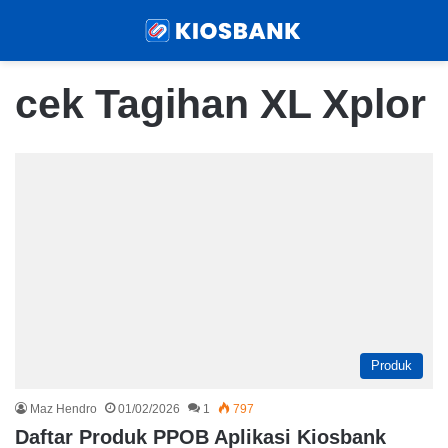
Menu
Sear
cek Tagihan XL Xplor
Produk
Maz Hendro
01/02/2026
1
797
Daftar Produk PPOB Aplikasi Kiosbank