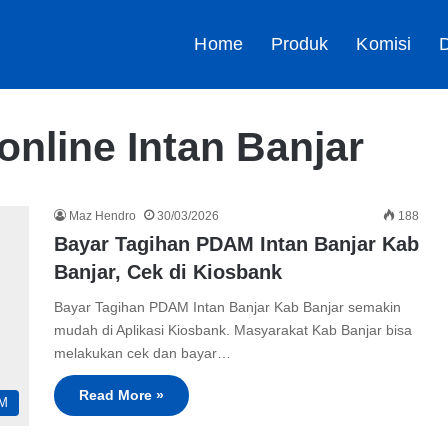
Home
Produk
Komisi
D
online Intan Banjar
Maz Hendro
30/03/2026
188
Bayar Tagihan PDAM Intan Banjar Kab
Banjar, Cek di Kiosbank
Bayar Tagihan PDAM Intan Banjar Kab Banjar semakin
mudah di Aplikasi Kiosbank. Masyarakat Kab Banjar bisa
melakukan cek dan bayar…
Read More »
M