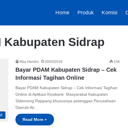
Home
Produk
Komisi
D
 Kabupaten Sidrap
Maz Hendro
30/03/2026
158
Bayar PDAM Kabupaten Sidrap – Cek
Informasi Tagihan Online
Bayar PDAM Kabupaten Sidrap – Cek Informasi Tagihan
Online di Aplikasi Kiosbank. Masyarakat Kabupaten
Sidenreng Rappang khususnya pelanggan Perusahaan
Daerah Air…
M
Read More »