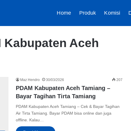
Home
Produk
Komisi
D
 Kabupaten Aceh
Maz Hendro
30/03/2026
207
PDAM Kabupaten Aceh Tamiang –
Bayar Tagihan Tirta Tamiang
PDAM Kabupaten Aceh Tamiang – Cek & Bayar Tagihan
Air Tirta Tamiang. Bayar PDAM bisa online dan juga
offline. Kalau…