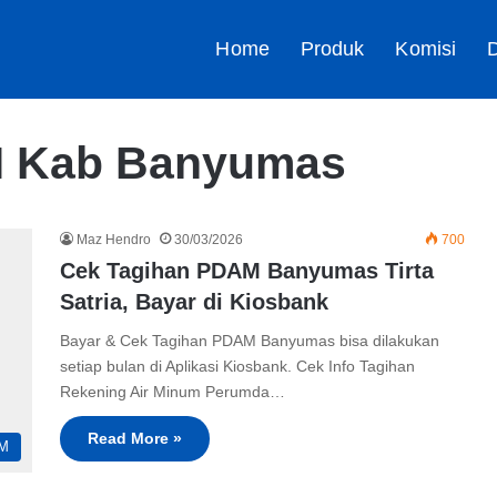
Home
Produk
Komisi
D
M Kab Banyumas
Maz Hendro
30/03/2026
700
Cek Tagihan PDAM Banyumas Tirta
Satria, Bayar di Kiosbank
Bayar & Cek Tagihan PDAM Banyumas bisa dilakukan
setiap bulan di Aplikasi Kiosbank. Cek Info Tagihan
Rekening Air Minum Perumda…
Read More »
M