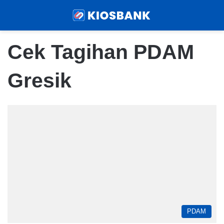
Menu
Sear
Cek Tagihan PDAM
Gresik
PDAM