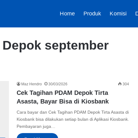
Home
Produk
Komisi
D
 Depok september
Maz Hendro
30/03/2026
304
Cek Tagihan PDAM Depok Tirta
Asasta, Bayar Bisa di Kiosbank
Cara bayar dan Cek Tagihan PDAM Depok Tirta Asasta di
Kiosbank bisa dilakukan setiap bulan di Aplikasi Kiosbank.
Pembayaran juga…